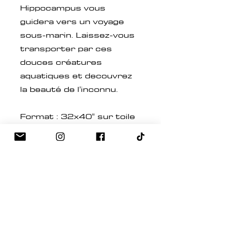
Hippocampus vous
guidera vers un voyage
sous-marin. Laissez-vous
transporter par ces
douces créatures
aquatiques et decouvrez
la beauté de l'inconnu.
Format : 32x40" sur toile
de coton tendu, style
galerie de 1,5 pouce
d'épaisseur.
Mediums : peinture
acrylique, feuille d'or
Finition : Plusieurs
couches de vernis ultra
brillant de qualité